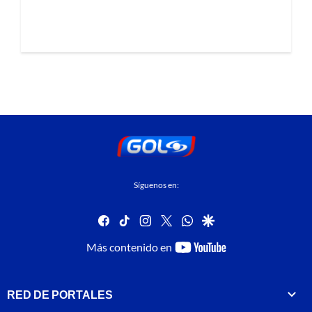
Síguenos en:
facebook
tiktok
instagram
twitter
whatsapp
google
youtube-
Más contenido en
footer
RED DE PORTALES