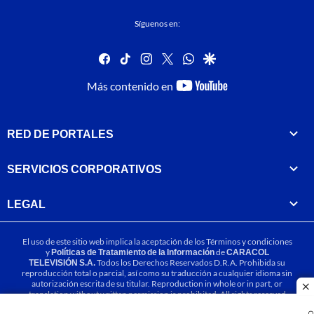
Síguenos en:
facebook
tiktok
instagram
twitter
whatsapp
google
youtube-
Más contenido en
footer
RED DE PORTALES
SERVICIOS CORPORATIVOS
LEGAL
El uso de este sitio web implica la aceptación de los
Términos y condiciones
y
Políticas de Tratamiento de la Información
de
CARACOL
TELEVISIÓN S.A.
Todos los Derechos Reservados D.R.A. Prohibida su
reproducción total o parcial, así como su traducción a cualquier idioma sin
autorización escrita de su titular. Reproduction in whole or in part, or
cl
translation without written permission is prohibited. All rights reserved
2025.