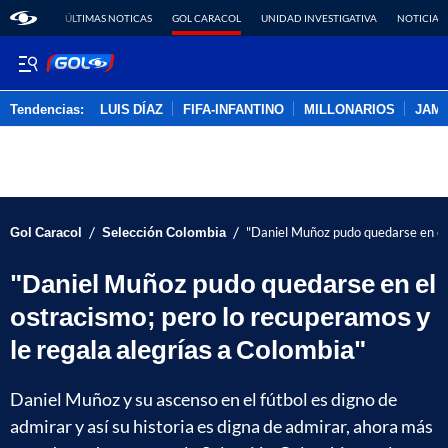
ÚLTIMAS NOTICAS
GOL CARACOL
UNIDAD INVESTIGATIVA
NOTICIAS
Tendencias:
LUIS DÍAZ
FIFA-INFANTINO
MILLONARIOS
JAM
PUBLICIDAD
/
/
Gol Caracol
Selección Colombia
"Daniel Muñoz pudo quedarse en el 
"Daniel Muñoz pudo quedarse en el
ostracismo; pero lo recuperamos y
le regala alegrías a Colombia"
Daniel Muñoz y su ascenso en el fútbol es digno de
admirar y así su historia es digna de admirar, ahora más