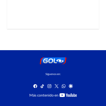
Síguenos en:
facebook
tiktok
instagram
twitter
whatsapp
google
youtube-
Más contenido en
footer