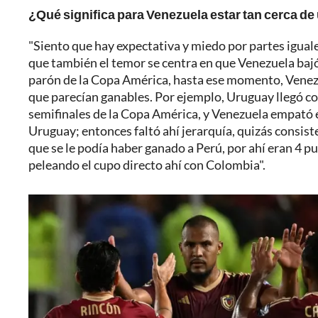
¿Qué significa para Venezuela estar tan cerca de
"Siento que hay expectativa y miedo por partes igual
que también el temor se centra en que Venezuela bajó
parón de la Copa América, hasta ese momento, Venezu
que parecían ganables. Por ejemplo, Uruguay llegó co
semifinales de la Copa América, y Venezuela empató 
Uruguay; entonces faltó ahí jerarquía, quizás consist
que se le podía haber ganado a Perú, por ahí eran 4 p
peleando el cupo directo ahí con Colombia".