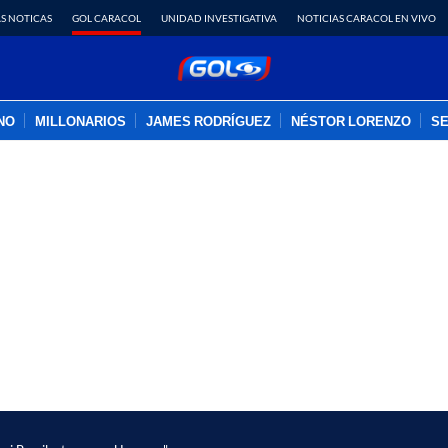
S NOTICAS
GOL CARACOL
UNIDAD INVESTIGATIVA
NOTICIAS CARACOL EN VIVO
INO
MILLONARIOS
JAMES RODRÍGUEZ
NÉSTOR LORENZO
SE
PUBLICIDAD