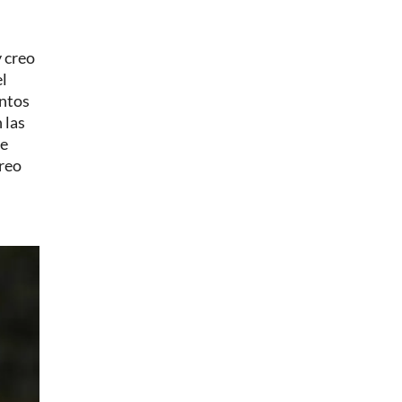
y creo
el
untos
 las
ue
creo