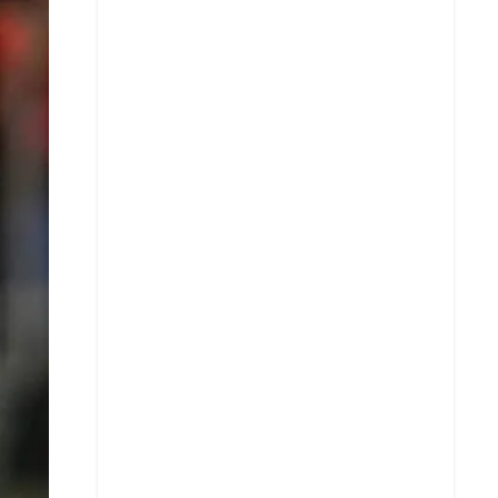
X
Whatsapp