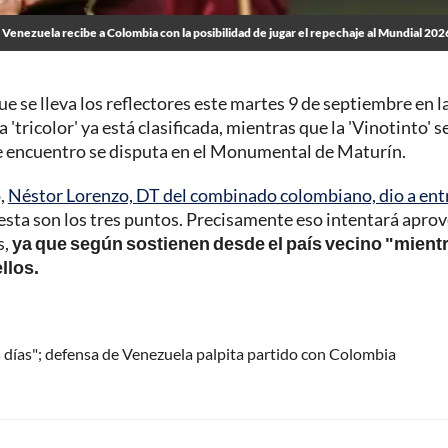
 Venezuela recibe a Colombia con la posibilidad de jugar el repechaje al Mundial 202
ue se lleva los reflectores este martes 9 de septiembre en l
tricolor' ya está clasificada, mientras que la 'Vinotinto' s
nte encuentro se disputa en el Monumental de Maturín.
o,
Néstor Lorenzo, DT del combinado colombiano, dio a ent
uesta son los tres puntos. Precisamente eso intentará apro
s,
ya que según sostienen desde el país vecino "mient
llos.
os días"; defensa de Venezuela palpita partido con Colombia