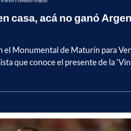
, ni Brasil y tampoco Uruguay"
en casa, acá no ganó Argen
en el Monumental de Maturín para Ven
sta que conoce el presente de la 'Vino