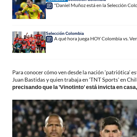
"Daniel Muñoz está en la Selección Colo
Selección Colombia
A qué hora juega HOY Colombia vs. Ven
Para conocer cómo ven desde la nación 'patriótica' e
Juan Bastidas y quien trabaja en 'TNT Sports' en Chil
precisando que la 'Vinotinto' está invicta en cas