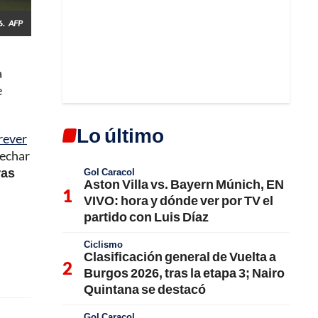
6.
AFP
a
e
Lo último
rever
vechar
ras
Gol Caracol
Aston Villa vs. Bayern Múnich, EN
VIVO: hora y dónde ver por TV el
partido con Luis Díaz
Ciclismo
Clasificación general de Vuelta a
Burgos 2026, tras la etapa 3; Nairo
Quintana se destacó
Gol Caracol