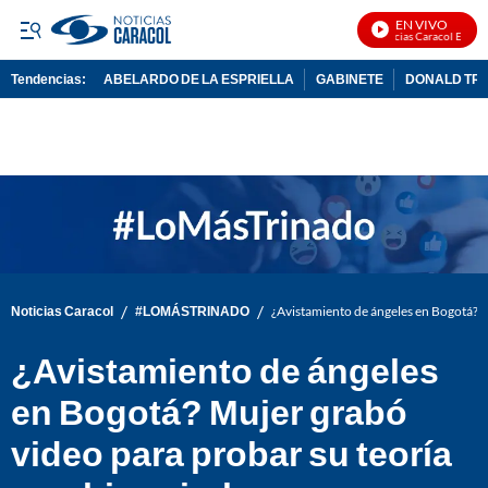
EN VIVO
Noticias Caracol En Vivo
Tendencias:
ABELARDO DE LA ESPRIELLA
GABINETE
DONALD TR
PUBLICIDAD
/
/
Noticias Caracol
#LOMÁSTRINADO
¿Avistamiento de ángeles en Bogotá? Mu
¿Avistamiento de ángeles
en Bogotá? Mujer grabó
video para probar su teoría