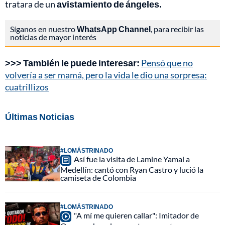
tratara de un
avistamiento de ángeles.
Síganos en nuestro
WhatsApp Channel
, para recibir las
noticias de mayor interés
>>> También le puede interesar:
Pensó que no
volvería a ser mamá, pero la vida le dio una sorpresa:
cuatrillizos
Últimas Noticias
#LOMÁSTRINADO
Así fue la visita de Lamine Yamal a
Medellín: cantó con Ryan Castro y lució la
camiseta de Colombia
#LOMÁSTRINADO
"A mí me quieren callar": Imitador de