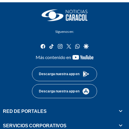
Síguenos en:
facebook
tiktok
instagram
twitter
whatsapp
google
youtube-
Más contenido en
footer
Descarga nuestra app en
Descarga nuestra app en
RED DE PORTALES
SERVICIOS CORPORATIVOS