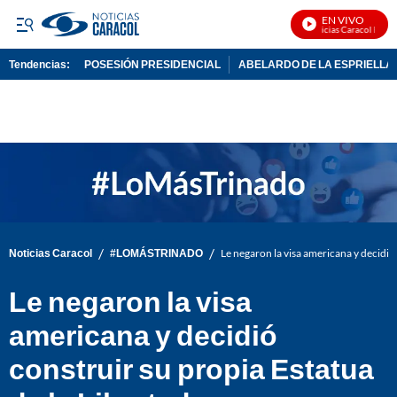
EN VIVO
Noticias Caracol En Viv
Tendencias:
POSESIÓN PRESIDENCIAL
ABELARDO DE LA ESPRIELLA
PUBLICIDAD
/
/
Noticias Caracol
#LOMÁSTRINADO
Le negaron la visa americana y decidió 
Le negaron la visa
americana y decidió
construir su propia Estatua