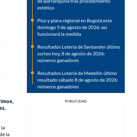
de Barranquilla tras procedimiento
estético
Pico y placa regional en Bogotá este
domingo 9 de agosto de 2026: así
funcionará la medida
Resultados Lotería de Santander último
sorteo hoy, 8 de agosto de 2026:
números ganadores
Resultados Lotería de Medellín último
resultado sábado 8 de agosto de 2026:
números ganadores
rimos,
PUBLICIDAD
ez,
 la
de la