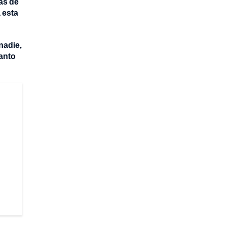
as de
 esta
nadie,
tanto