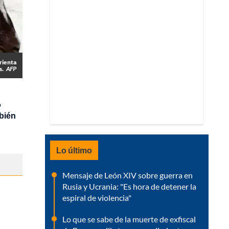
grienta
s.
AFP
o
bién
Lo último
Mensaje de León XIV sobre guerra en
Rusia y Ucrania: "Es hora de detener la
espiral de violencia"
Lo que se sabe de la muerte de exfiscal