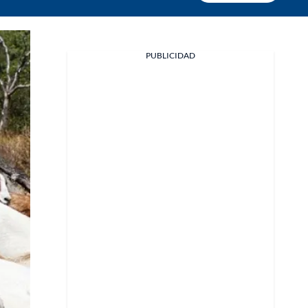
PUBLICIDAD
Facebook
X
Whatsapp
Copiar enlace
Telegram
LinkedIn