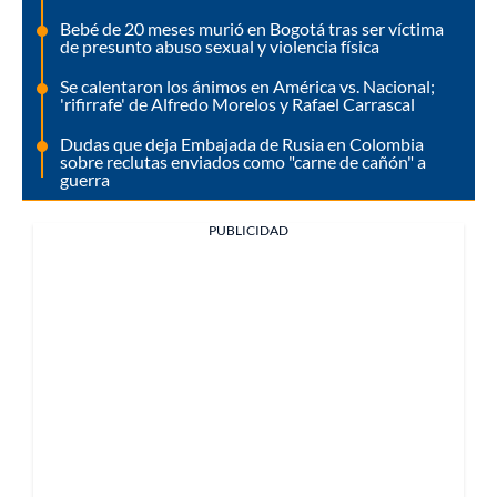
Bebé de 20 meses murió en Bogotá tras ser víctima
de presunto abuso sexual y violencia física
Se calentaron los ánimos en América vs. Nacional;
'rifirrafe' de Alfredo Morelos y Rafael Carrascal
Dudas que deja Embajada de Rusia en Colombia
sobre reclutas enviados como "carne de cañón" a
guerra
PUBLICIDAD