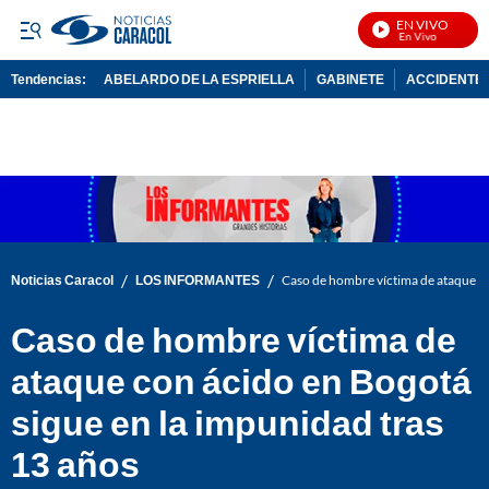
EN VIVO
N
Tendencias:
ABELARDO DE LA ESPRIELLA
GABINETE
ACCIDENTE 
PUBLICIDAD
/
/
Noticias Caracol
LOS INFORMANTES
Caso de hombre víctima de ataque co
Caso de hombre víctima de
ataque con ácido en Bogotá
sigue en la impunidad tras
13 años