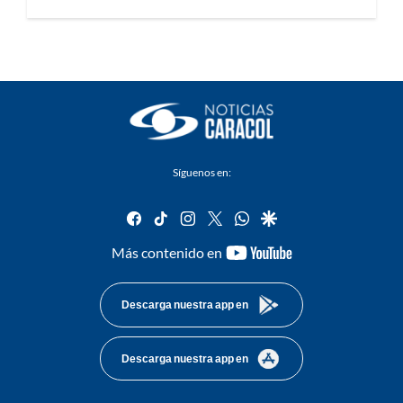
Síguenos en:
facebook
tiktok
instagram
twitter
whatsapp
google
youtube-
Más contenido en
footer
Descarga nuestra app en
Descarga nuestra app en