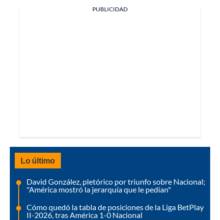
PUBLICIDAD
Lo último
David González, pletórico por triunfo sobre Nacional;
"América mostró la jerarquía que le pedían"
Cómo quedó la tabla de posiciones de la Liga BetPlay
II-2026, tras América 1-0 Nacional