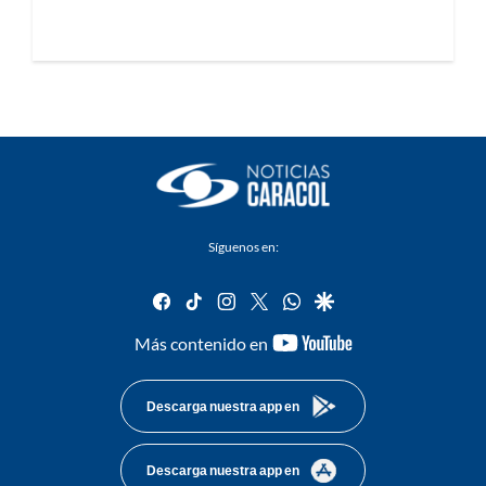
Síguenos en:
facebook
tiktok
instagram
twitter
whatsapp
google
youtube-
Más contenido en
footer
Descarga nuestra app en
Descarga nuestra app en