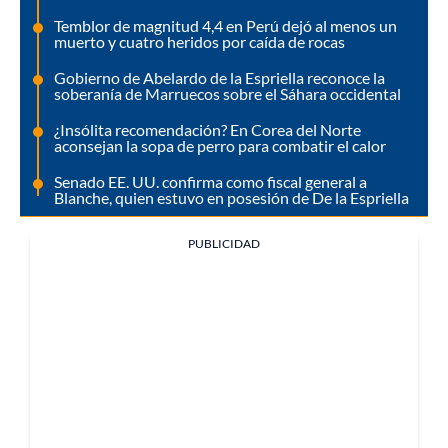
Temblor de magnitud 4,4 en Perú dejó al menos un
muerto y cuatro heridos por caída de rocas
Gobierno de Abelardo de la Espriella reconoce la
soberanía de Marruecos sobre el Sáhara occidental
¿Insólita recomendación? En Corea del Norte
aconsejan la sopa de perro para combatir el calor
Senado EE. UU. confirma como fiscal general a
Blanche, quien estuvo en posesión de De la Espriella
PUBLICIDAD