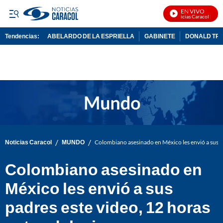
EN VIVO
Noticias Caracol En Viv
Tendencias:
ABELARDO DE LA ESPRIELLA
GABINETE
DONALD TR
PUBLICIDAD
/
/
Noticias Caracol
MUNDO
Colombiano asesinado en México les envió a sus pa
Colombiano asesinado en
México les envió a sus
padres este video, 12 horas