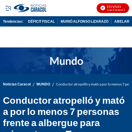
EN VIVO
Noticias Caracol En Viv
Tendencias:
DÉFICIT FISCAL
MURIÓ ALFONSO LIZARAZO
ABELARDO
PUBLICIDAD
/
/
Noticias Caracol
MUNDO
Conductor atropelló y mató a por lo menos 7 pers
Conductor atropelló y mató
a por lo menos 7 personas
frente a albergue para