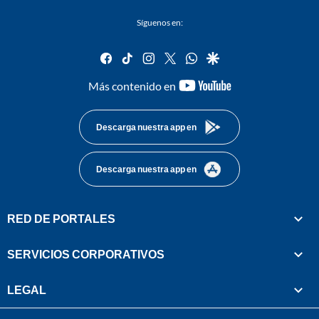
Síguenos en:
facebook
tiktok
instagram
twitter
whatsapp
google
youtube-
Más contenido en
footer
Descarga nuestra app en
Descarga nuestra app en
RED DE PORTALES
SERVICIOS CORPORATIVOS
LEGAL