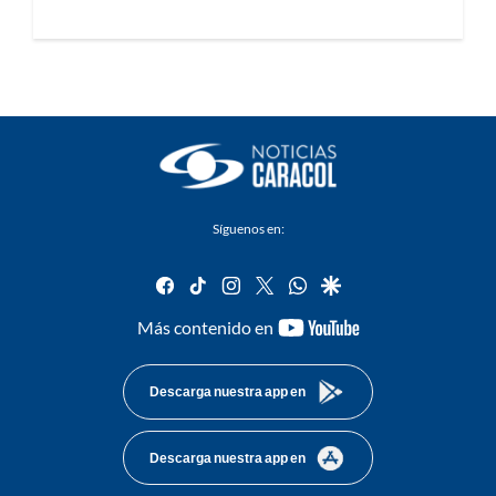
Síguenos en:
facebook
tiktok
instagram
twitter
whatsapp
google
youtube-
Más contenido en
footer
Descarga nuestra app en
Descarga nuestra app en