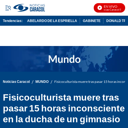
EN VIVO
Noticias Caracol En Viv
Tendencias:
ABELARDO DE LA ESPRIELLA
GABINETE
DONALD TR
PUBLICIDAD
/
/
Noticias Caracol
MUNDO
Fisicoculturista muere tras pasar 15 horas incons
Fisicoculturista muere tras
pasar 15 horas inconsciente
en la ducha de un gimnasio