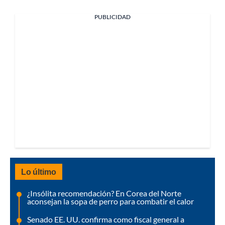
PUBLICIDAD
Lo último
¿Insólita recomendación? En Corea del Norte
aconsejan la sopa de perro para combatir el calor
Senado EE. UU. confirma como fiscal general a