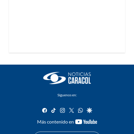
Síguenos en:
facebook
tiktok
instagram
twitter
whatsapp
google
youtube-
Más contenido en
footer