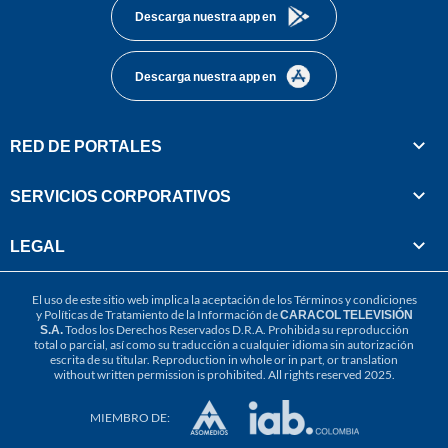
Descarga nuestra app en
Descarga nuestra app en
RED DE PORTALES
SERVICIOS CORPORATIVOS
LEGAL
El uso de este sitio web implica la aceptación de los
Términos y condiciones
y
Políticas de Tratamiento de la Información
de
CARACOL TELEVISIÓN
S.A.
Todos los Derechos Reservados D.R.A. Prohibida su reproducción
total o parcial, así como su traducción a cualquier idioma sin autorización
escrita de su titular. Reproduction in whole or in part, or translation
without written permission is prohibited. All rights reserved 2025.
MIEMBRO DE: