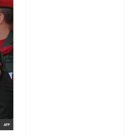
Copiar enlace
Telegram
LinkedIn
AFP