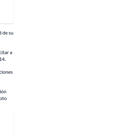
d de su
itar a
14.
ciones
ción
voto