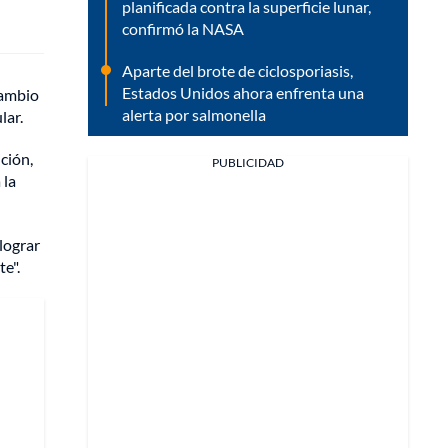
planificada contra la superficie lunar,
confirmó la NASA
Aparte del brote de ciclosporiasis,
Estados Unidos ahora enfrenta una
cambio
alerta por salmonella
lar.
ción,
PUBLICIDAD
 la
lograr
e".