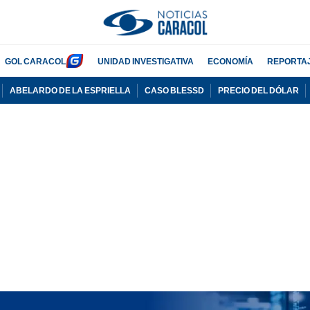
GOL CARACOL
UNIDAD INVESTIGATIVA
ECONOMÍA
REPORTA
ABELARDO DE LA ESPRIELLA
CASO BLESSD
PRECIO DEL DÓLAR
PUBLICIDAD