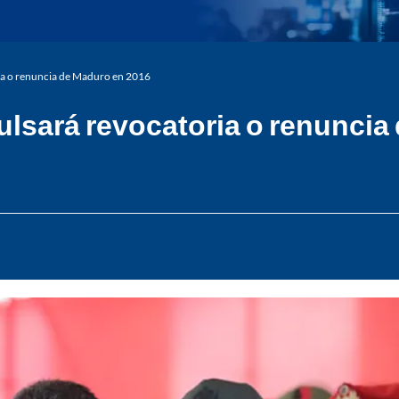
ia o renuncia de Maduro en 2016
lsará revocatoria o renuncia