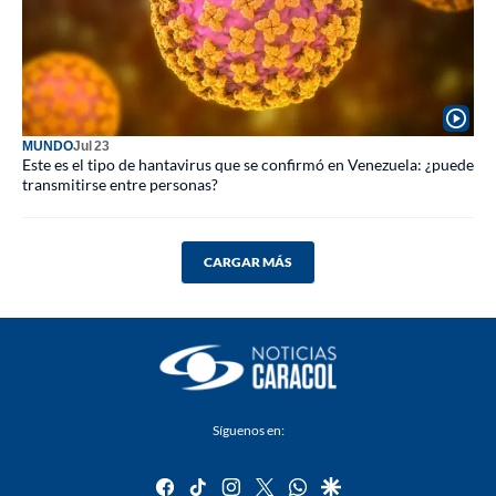
MUNDO
Jul 23
Este es el tipo de hantavirus que se confirmó en Venezuela: ¿puede
transmitirse entre personas?
CARGAR MÁS
Síguenos en:
facebook
tiktok
instagram
twitter
whatsapp
google