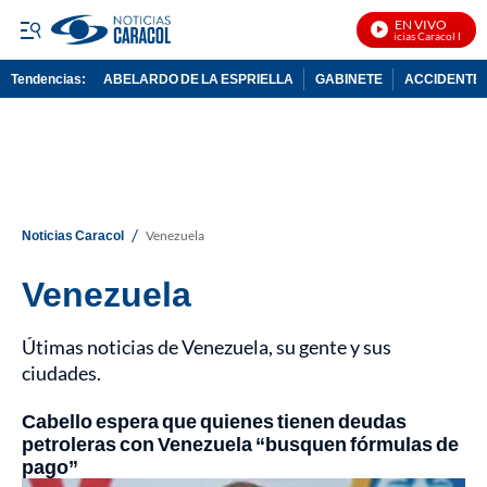
EN VIVO
Noticias Caracol En Vivo
Tendencias:
ABELARDO DE LA ESPRIELLA
GABINETE
ACCIDENTE 
PUBLICIDAD
/
Noticias Caracol
Venezuela
Venezuela
Útimas noticias de Venezuela, su gente y sus
ciudades.
Cabello espera que quienes tienen deudas
petroleras con Venezuela “busquen fórmulas de
pago”