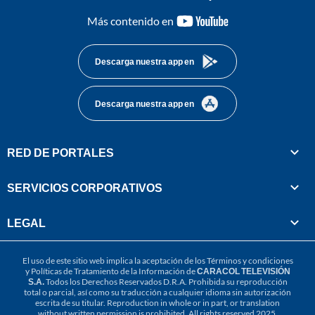
youtube-
Más contenido en
footer
Descarga nuestra app en
Descarga nuestra app en
RED DE PORTALES
SERVICIOS CORPORATIVOS
LEGAL
El uso de este sitio web implica la aceptación de los
Términos y condiciones
y
Políticas de Tratamiento de la Información
de
CARACOL TELEVISIÓN
S.A.
Todos los Derechos Reservados D.R.A. Prohibida su reproducción
total o parcial, así como su traducción a cualquier idioma sin autorización
escrita de su titular. Reproduction in whole or in part, or translation
without written permission is prohibited. All rights reserved 2025.