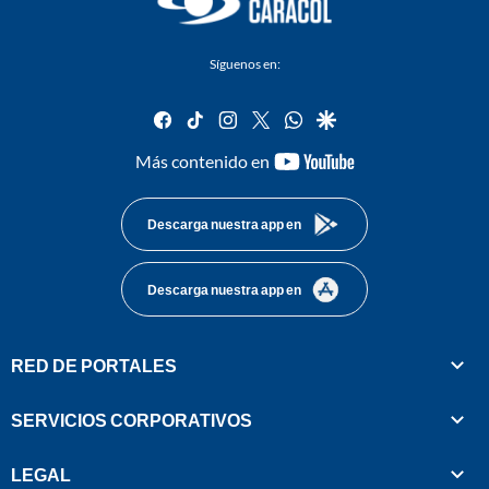
Síguenos en:
facebook
tiktok
instagram
twitter
whatsapp
google
youtube-
Más contenido en
footer
Descarga nuestra app en
Descarga nuestra app en
RED DE PORTALES
SERVICIOS CORPORATIVOS
LEGAL