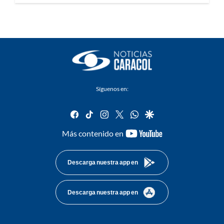
Síguenos en:
facebook
tiktok
instagram
twitter
whatsapp
google
youtube-
Más contenido en
footer
Descarga nuestra app en
Descarga nuestra app en