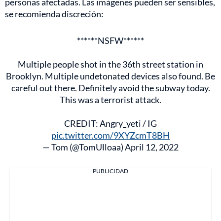
personas afectadas. Las imágenes pueden ser sensibles,
se recomienda discreción:
******NSFW******
Multiple people shot in the 36th street station in
Brooklyn. Multiple undetonated devices also found. Be
careful out there. Definitely avoid the subway today.
This was a terrorist attack.
CREDIT: Angry_yeti / IG
pic.twitter.com/9XYZcmT8BH
— Tom (@TomUlloaa)
April 12, 2022
PUBLICIDAD