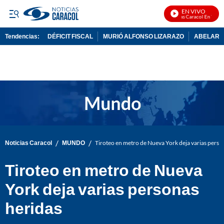
EN VIVO
Noticias Caracol En Vivo
Tendencias:
DÉFICIT FISCAL
MURIÓ ALFONSO LIZARAZO
ABELARDO
PUBLICIDAD
/
/
Noticias Caracol
MUNDO
Tiroteo en metro de Nueva York deja varias perso
Tiroteo en metro de Nueva
York deja varias personas
heridas