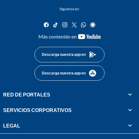
Síguenos en:
facebook
tiktok
instagram
twitter
whatsapp
google
youtube-
Más contenido en
footer
Descarga nuestra app en
Descarga nuestra app en
RED DE PORTALES
SERVICIOS CORPORATIVOS
LEGAL