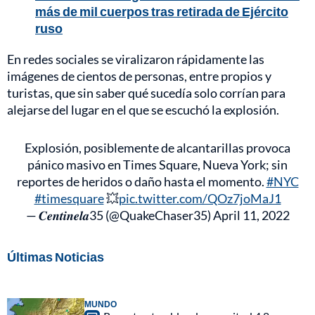
más de mil cuerpos tras retirada de Ejército
ruso
En redes sociales se viralizaron rápidamente las
imágenes de cientos de personas, entre propios y
turistas, que sin saber qué sucedía solo corrían para
alejarse del lugar en el que se escuchó la explosión.
Explosión, posiblemente de alcantarillas provoca
pánico masivo en Times Square, Nueva York; sin
reportes de heridos o daño hasta el momento.
#NYC
#timesquare
💥
pic.twitter.com/QOz7joMaJ1
— 𝑪𝒆𝒏𝒕𝒊𝒏𝒆𝒍𝒂35 (@QuakeChaser35)
April 11, 2022
Últimas Noticias
MUNDO