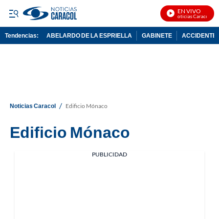
EN VIVO
Noticias Caracol En 
Tendencias:
ABELARDO DE LA ESPRIELLA
GABINETE
ACCIDENTE 
PUBLICIDAD
/
Noticias Caracol
Edificio Mónaco
Edificio Mónaco
PUBLICIDAD