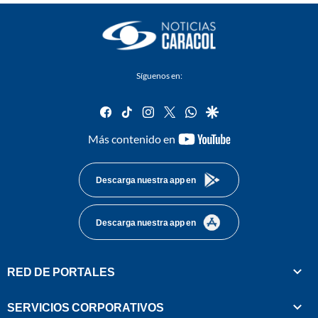
Síguenos en:
facebook
tiktok
instagram
twitter
whatsapp
google
youtube-
Más contenido en
footer
Descarga nuestra app en
Descarga nuestra app en
RED DE PORTALES
SERVICIOS CORPORATIVOS