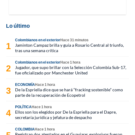
Lo último
Colombianos en el exterior
Hace 31 minutos
Jaminton Campaz brilla y guía a Rosario Central al triunfo,
tras una semana crítica
Colombianos en el exterior
Hace 1 hora
Jugador, que supo brillar con la Selección Colombia Sub-17,
fue oficializado por Manchester United
ECONOMÍA
Hace 1 hora
De la Espriella dice que se hará “fracking sostenible” como
parte de la recuperación de Ecopetrol
POLÍTICA
Hace 1 hora
Ellos son los elegidos por De la Espriella para el Dapre,
secretaría jurídica y jefatura de despacho
COLOMBIA
Hace 1 hora
Registran dos atentados en el Guaviare: explosivos fueron