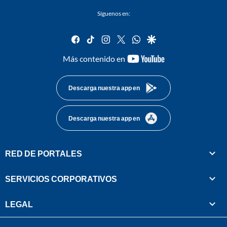
Síguenos en:
facebook
tiktok
instagram
twitter
whatsapp
google
youtube-
Más contenido en
footer
Descarga nuestra app en
Descarga nuestra app en
RED DE PORTALES
SERVICIOS CORPORATIVOS
LEGAL