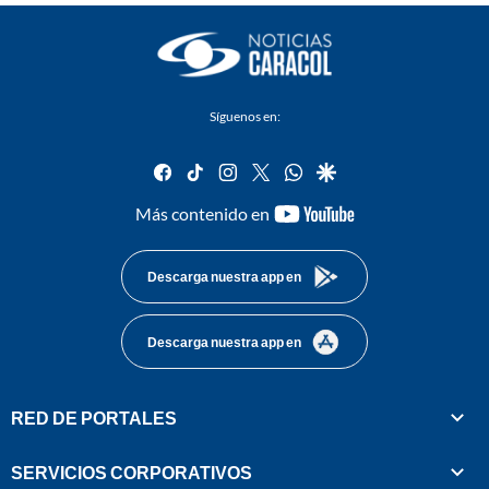
Síguenos en:
facebook
tiktok
instagram
twitter
whatsapp
google
youtube-
Más contenido en
footer
Descarga nuestra app en
Descarga nuestra app en
RED DE PORTALES
SERVICIOS CORPORATIVOS