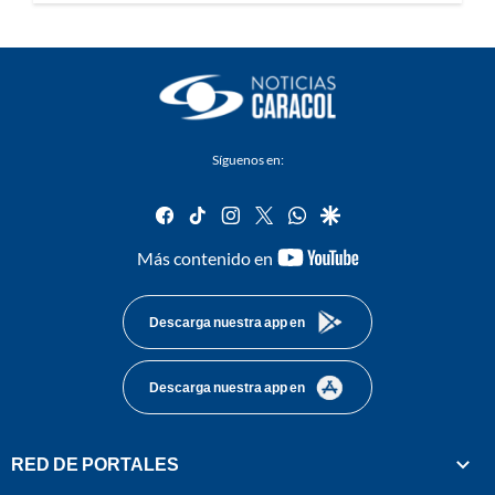
Síguenos en:
facebook
tiktok
instagram
twitter
whatsapp
google
youtube-
Más contenido en
footer
Descarga nuestra app en
Descarga nuestra app en
RED DE PORTALES