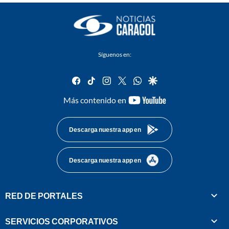
Síguenos en:
facebook
tiktok
instagram
twitter
whatsapp
google
youtube-
Más contenido en
footer
Descarga nuestra app en
Descarga nuestra app en
RED DE PORTALES
SERVICIOS CORPORATIVOS