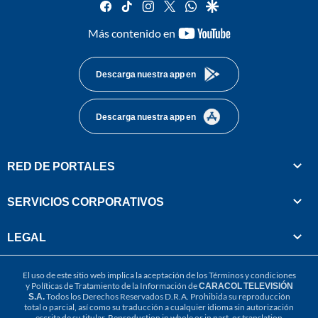
facebook
tiktok
instagram
twitter
whatsapp
google
youtube-
Más contenido en
footer
Descarga nuestra app en
Descarga nuestra app en
RED DE PORTALES
SERVICIOS CORPORATIVOS
LEGAL
El uso de este sitio web implica la aceptación de los
Términos y condiciones
y
Políticas de Tratamiento de la Información
de
CARACOL TELEVISIÓN
S.A.
Todos los Derechos Reservados D.R.A. Prohibida su reproducción
total o parcial, así como su traducción a cualquier idioma sin autorización
escrita de su titular. Reproduction in whole or in part, or translation