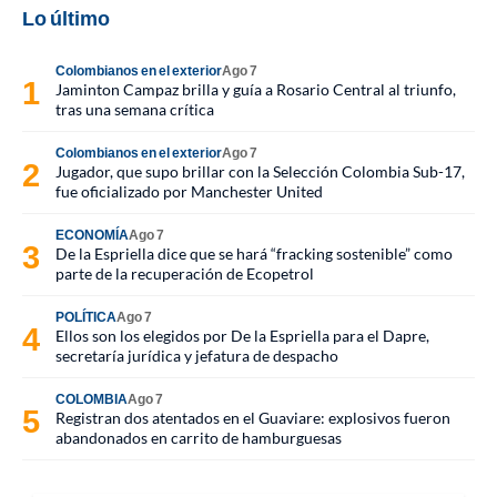
Lo último
Colombianos en el exterior
Ago 7
Jaminton Campaz brilla y guía a Rosario Central al triunfo,
tras una semana crítica
Colombianos en el exterior
Ago 7
Jugador, que supo brillar con la Selección Colombia Sub-17,
fue oficializado por Manchester United
ECONOMÍA
Ago 7
De la Espriella dice que se hará “fracking sostenible” como
parte de la recuperación de Ecopetrol
POLÍTICA
Ago 7
Ellos son los elegidos por De la Espriella para el Dapre,
secretaría jurídica y jefatura de despacho
COLOMBIA
Ago 7
Registran dos atentados en el Guaviare: explosivos fueron
abandonados en carrito de hamburguesas