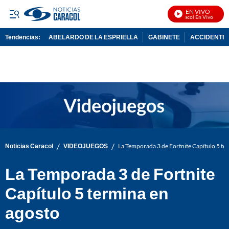
EN VIVO
Noticias Caracol En Vivo
Tendencias:
ABELARDO DE LA ESPRIELLA
GABINETE
ACCIDENTE 
PUBLICIDAD
/
/
Noticias Caracol
VIDEOJUEGOS
La Temporada 3 de Fortnite Capítulo 5 te
La Temporada 3 de Fortnite
Capítulo 5 termina en
agosto