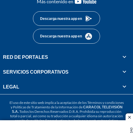
youtube-
Más contenido en
footer
Descarga nuestra app en
Descarga nuestra app en
RED DE PORTALES
SERVICIOS CORPORATIVOS
LEGAL
El uso de este sitio web implica la aceptación de los
Términos y condiciones
y
Políticas de Tratamiento de la Información
de
CARACOL TELEVISIÓN
S.A.
Todos los Derechos Reservados D.R.A. Prohibida su reproducción
total o parcial, así como su traducción a cualquier idioma sin autorización
cl
escrita de su titular. Reproduction in whole or in part, or translation
without written permission is prohibited. All rights reserved 2025.