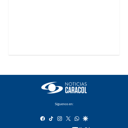
Síguenos en:
facebook
tiktok
instagram
twitter
whatsapp
google