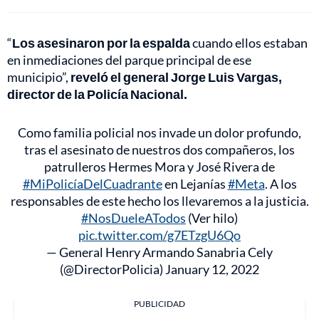
“
Los asesinaron por la espalda
cuando ellos estaban
en inmediaciones del parque principal de ese
municipio”,
reveló el general Jorge Luis Vargas,
director de la Policía Nacional.
Como familia policial nos invade un dolor profundo,
tras el asesinato de nuestros dos compañeros, los
patrulleros Hermes Mora y José Rivera de
#MiPolicíaDelCuadrante
en Lejanías
#Meta
. A los
responsables de este hecho los llevaremos a la justicia.
#NosDueleATodos
(Ver hilo)
pic.twitter.com/g7ETzgU6Qo
— General Henry Armando Sanabria Cely
(@DirectorPolicia)
January 12, 2022
PUBLICIDAD