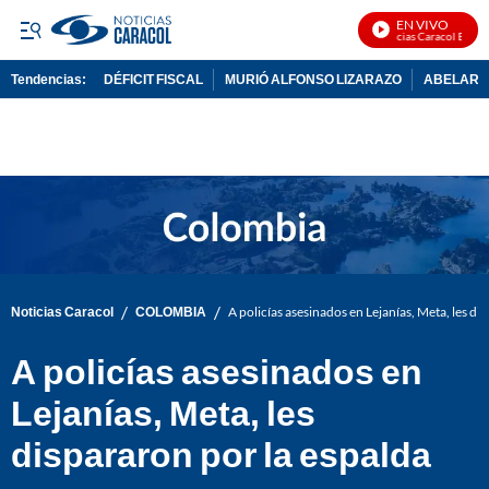
EN VIVO
Noticias Caracol En Viv
Tendencias:
DÉFICIT FISCAL
MURIÓ ALFONSO LIZARAZO
ABELARDO
PUBLICIDAD
/
/
Noticias Caracol
COLOMBIA
A policías asesinados en Lejanías, Meta, les di
A policías asesinados en
Lejanías, Meta, les
dispararon por la espalda