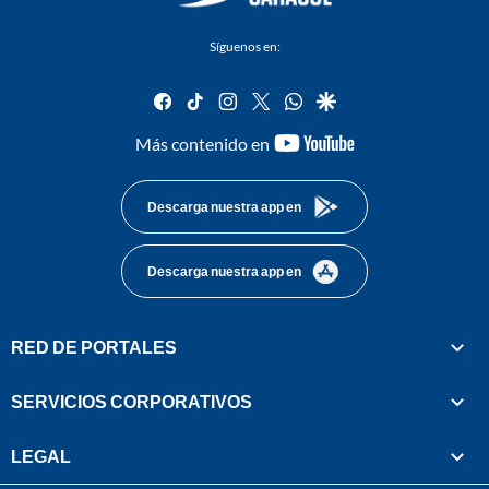
Síguenos en:
facebook
tiktok
instagram
twitter
whatsapp
google
youtube-
Más contenido en
footer
Descarga nuestra app en
Descarga nuestra app en
RED DE PORTALES
SERVICIOS CORPORATIVOS
LEGAL