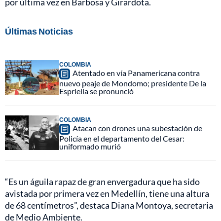
por última vez en Barbosa y Girardota.
Últimas Noticias
COLOMBIA
Atentado en vía Panamericana contra
nuevo peaje de Mondomo; presidente De la
Espriella se pronunció
COLOMBIA
Atacan con drones una subestación de
Policía en el departamento del Cesar:
uniformado murió
“Es un águila rapaz de gran envergadura que ha sido
avistada por primera vez en Medellín, tiene una altura
de 68 centímetros”, destaca Diana Montoya, secretaria
de Medio Ambiente.