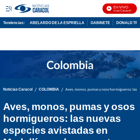
EN VIVO
Noticias Caracol En Viv
Tendencias:
ABELARDO DE LA ESPRIELLA
GABINETE
DONALD TR
PUBLICIDAD
/
/
Noticias Caracol
COLOMBIA
Aves, monos, pumas y osos hormigueros: las n
Aves, monos, pumas y osos
hormigueros: las nuevas
especies avistadas en