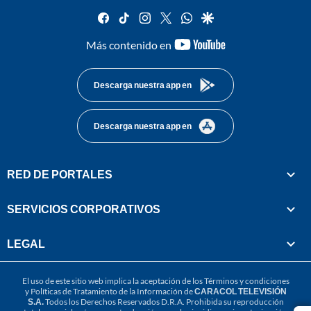
facebook
tiktok
instagram
twitter
whatsapp
google
youtube-
Más contenido en
footer
Descarga nuestra app en
Descarga nuestra app en
RED DE PORTALES
SERVICIOS CORPORATIVOS
LEGAL
El uso de este sitio web implica la aceptación de los
Términos y condiciones
y
Políticas de Tratamiento de la Información
de
CARACOL TELEVISIÓN
S.A.
Todos los Derechos Reservados D.R.A. Prohibida su reproducción