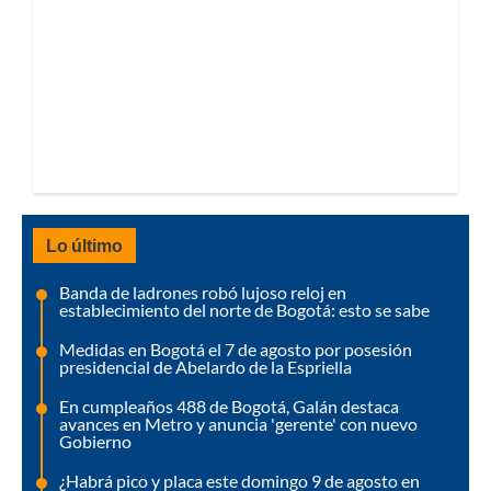
Lo último
Banda de ladrones robó lujoso reloj en
establecimiento del norte de Bogotá: esto se sabe
Medidas en Bogotá el 7 de agosto por posesión
presidencial de Abelardo de la Espriella
En cumpleaños 488 de Bogotá, Galán destaca
avances en Metro y anuncia 'gerente' con nuevo
Gobierno
¿Habrá pico y placa este domingo 9 de agosto en