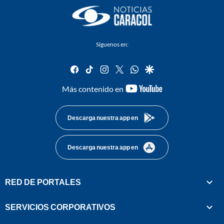
Síguenos en:
facebook
tiktok
instagram
twitter
whatsapp
google
youtube-
Más contenido en
footer
Descarga nuestra app en
Descarga nuestra app en
RED DE PORTALES
SERVICIOS CORPORATIVOS