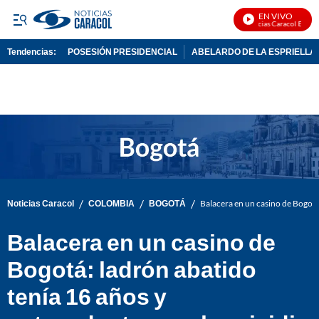
EN VIVO
Noticias Caracol En Vivo
Tendencias:
POSESIÓN PRESIDENCIAL
ABELARDO DE LA ESPRIELLA
PUBLICIDAD
/
/
/
Noticias Caracol
COLOMBIA
BOGOTÁ
Balacera en un casino de Bogotá
Balacera en un casino de
Bogotá: ladrón abatido
tenía 16 años y