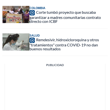
COLOMBIA
Corte tumbó proyecto que buscaba
garantizar a madres comunitarias contrato
directo con ICBF
SALUD
Remdesivir, hidroxicloroquina y otros
"tratamientos" contra COVID-19 no dan
buenos resultados
PUBLICIDAD