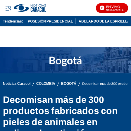
EN VIVO
Noticias Caracol En Vivo
Tendencias:
POSESIÓN PRESIDENCIAL
ABELARDO DE LA ESPRIELLA
PUBLICIDAD
/
/
/
Noticias Caracol
COLOMBIA
BOGOTÁ
Decomisan más de 300 productos 
Decomisan más de 300
productos fabricados con
pieles de animales en