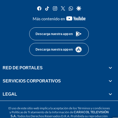
facebook
tiktok
instagram
twitter
whatsapp
google
youtube-
Más contenido en
footer
Descarga nuestra app en
Descarga nuestra app en
RED DE PORTALES
SERVICIOS CORPORATIVOS
LEGAL
El uso de este sitio web implica la aceptación de los
Términos y condiciones
y
Políticas de Tratamiento de la Información
de
CARACOL TELEVISIÓN
S.A.
Todos los Derechos Reservados D.R.A. Prohibida su reproducción