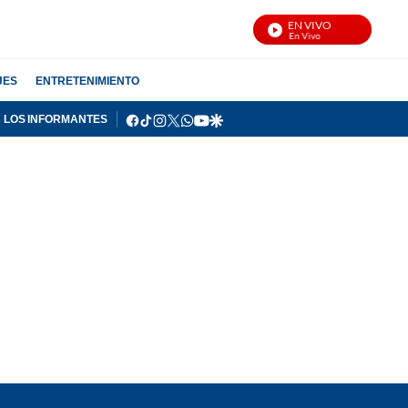
EN VIVO
Noticias Carac
JES
ENTRETENIMIENTO
facebook
tiktok
instagram
twitter
whatsapp
youtube
google
LOS INFORMANTES