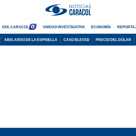
GOL CARACOL
UNIDAD INVESTIGATIVA
ECONOMÍA
REPORTA
ABELARDO DE LA ESPRIELLA
CASO BLESSD
PRECIO DEL DÓLAR
PUBLICIDAD