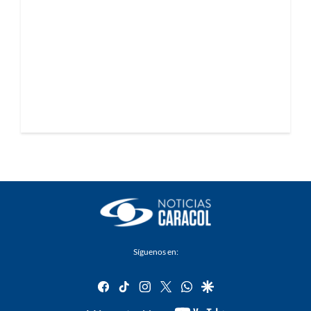
Síguenos en:
facebook
tiktok
instagram
twitter
whatsapp
google