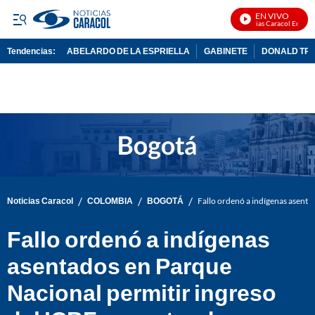
EN VIVO
Noticias Caracol En Vivo
Tendencias:
ABELARDO DE LA ESPRIELLA
GABINETE
DONALD TR
PUBLICIDAD
/
/
/
Noticias Caracol
COLOMBIA
BOGOTÁ
Fallo ordenó a indígenas asenta
Fallo ordenó a indígenas
asentados en Parque
Nacional permitir ingreso