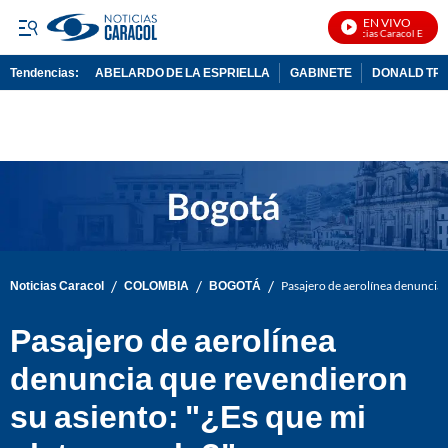
EN VIVO
Noticias Caracol En Vivo
Tendencias:
ABELARDO DE LA ESPRIELLA
GABINETE
DONALD TR
PUBLICIDAD
/
/
/
Noticias Caracol
COLOMBIA
BOGOTÁ
Pasajero de aerolínea denuncia q
Pasajero de aerolínea
denuncia que revendieron
su asiento: "¿Es que mi