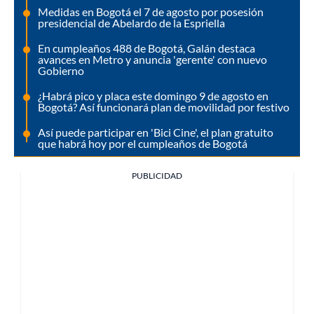
Medidas en Bogotá el 7 de agosto por posesión
presidencial de Abelardo de la Espriella
En cumpleaños 488 de Bogotá, Galán destaca
avances en Metro y anuncia 'gerente' con nuevo
Gobierno
¿Habrá pico y placa este domingo 9 de agosto en
Bogotá? Así funcionará plan de movilidad por festivo
Así puede participar en 'Bici Cine', el plan gratuito
que habrá hoy por el cumpleaños de Bogotá
PUBLICIDAD