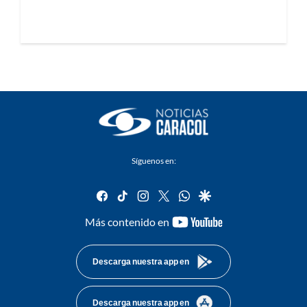
Síguenos en:
facebook
tiktok
instagram
twitter
whatsapp
google
youtube-
Más contenido en
footer
Descarga nuestra app en
Descarga nuestra app en