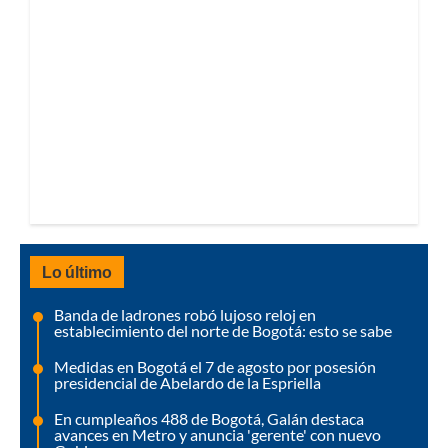
Lo último
Banda de ladrones robó lujoso reloj en
establecimiento del norte de Bogotá: esto se sabe
Medidas en Bogotá el 7 de agosto por posesión
presidencial de Abelardo de la Espriella
En cumpleaños 488 de Bogotá, Galán destaca
avances en Metro y anuncia 'gerente' con nuevo