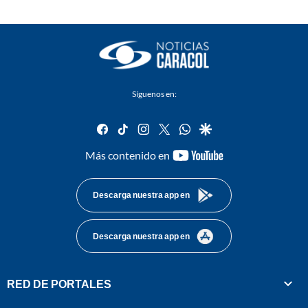
Síguenos en:
facebook
tiktok
instagram
twitter
whatsapp
google
youtube-
Más contenido en
footer
Descarga nuestra app en
Descarga nuestra app en
RED DE PORTALES