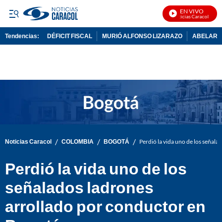
EN VIVO
Noticias Caracol En Viv
Tendencias:
DÉFICIT FISCAL
MURIÓ ALFONSO LIZARAZO
ABELARDO
PUBLICIDAD
/
/
/
Noticias Caracol
COLOMBIA
BOGOTÁ
Perdió la vida uno de los señal
Perdió la vida uno de los
señalados ladrones
arrollado por conductor en