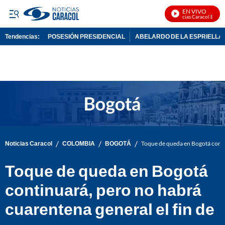
EN VIVO
Noticias Caracol En Vivo
Tendencias:
POSESIÓN PRESIDENCIAL
ABELARDO DE LA ESPRIELLA
PUBLICIDAD
/
/
/
Noticias Caracol
COLOMBIA
BOGOTÁ
Toque de queda en Bogotá conti
Toque de queda en Bogotá
continuará, pero no habrá
cuarentena general el fin de