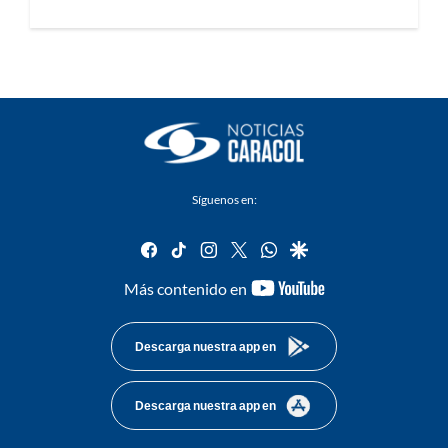
Síguenos en:
facebook
tiktok
instagram
twitter
whatsapp
google
youtube-
Más contenido en
footer
Descarga nuestra app en
Descarga nuestra app en