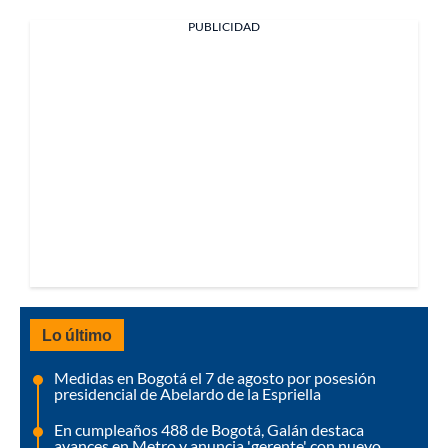
PUBLICIDAD
Lo último
Medidas en Bogotá el 7 de agosto por posesión
presidencial de Abelardo de la Espriella
En cumpleaños 488 de Bogotá, Galán destaca
avances en Metro y anuncia 'gerente' con nuevo