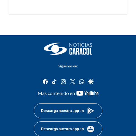
Síguenos en:
facebook
tiktok
instagram
twitter
whatsapp
google
youtube-
Más contenido en
footer
Descarga nuestra app en
Descarga nuestra app en