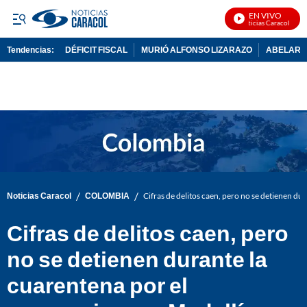
EN VIVO
Noticias Caracol En Viv
Tendencias:
DÉFICIT FISCAL
MURIÓ ALFONSO LIZARAZO
ABELARDO
PUBLICIDAD
/
/
Noticias Caracol
COLOMBIA
Cifras de delitos caen, pero no se detienen du
Cifras de delitos caen, pero
no se detienen durante la
cuarentena por el