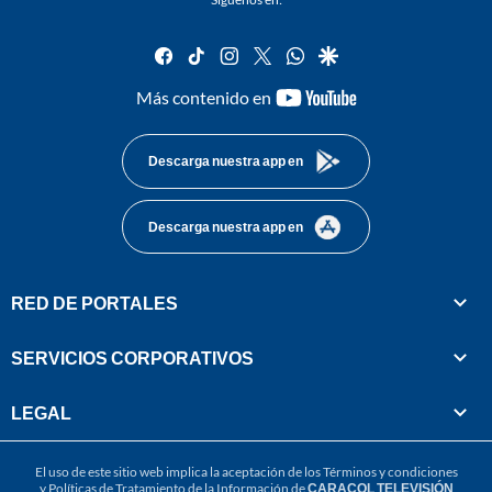
facebook
tiktok
instagram
twitter
whatsapp
google
youtube-
Más contenido en
footer
Descarga nuestra app en
Descarga nuestra app en
RED DE PORTALES
SERVICIOS CORPORATIVOS
LEGAL
El uso de este sitio web implica la aceptación de los
Términos y condiciones
y
Políticas de Tratamiento de la Información
de
CARACOL TELEVISIÓN