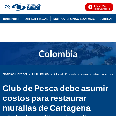
EN VIVO
Noticias Caracol En Viv
Tendencias:
DÉFICIT FISCAL
MURIÓ ALFONSO LIZARAZO
ABELARDO
PUBLICIDAD
/
/
Noticias Caracol
COLOMBIA
Club de Pesca debe asumir costos para restaur
Club de Pesca debe asumir
costos para restaurar
murallas de Cartagena