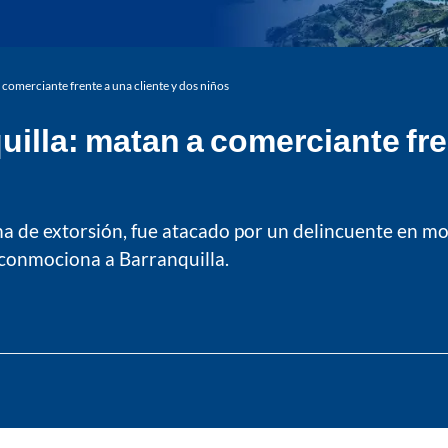
 comerciante frente a una cliente y dos niños
illa: matan a comerciante fre
 de extorsión, fue atacado por un delincuente en mot
 conmociona a Barranquilla.