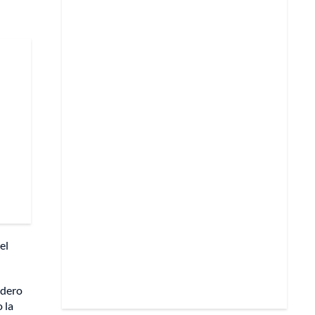
el
adero
 la