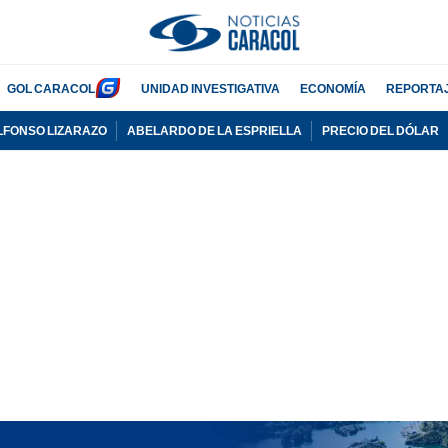
GOL CARACOL
UNIDAD INVESTIGATIVA
ECONOMÍA
REPORTA
LFONSO LIZARAZO
ABELARDO DE LA ESPRIELLA
PRECIO DEL DÓLAR
PUBLICIDAD