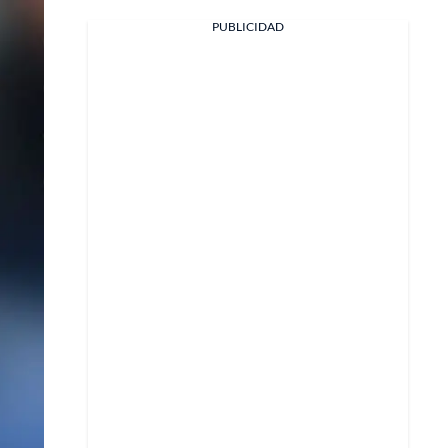
PUBLICIDAD
Facebook
X
Whatsapp
Copiar enlace
Telegram
LinkedIn