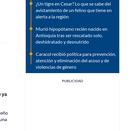
¿Un tigre en Cesar? Lo que se sabe del
avistamiento de un felino que tiene en
alerta a la región
Murió hipopótamo recién nacido en
Antioquia tras ser rescatado solo,
deshidratado y desnutrido
Caracol recibió política para prevención,
atención y eliminación del acoso y de
violencias de género
PUBLICIDAD
e ya
ueño
 una