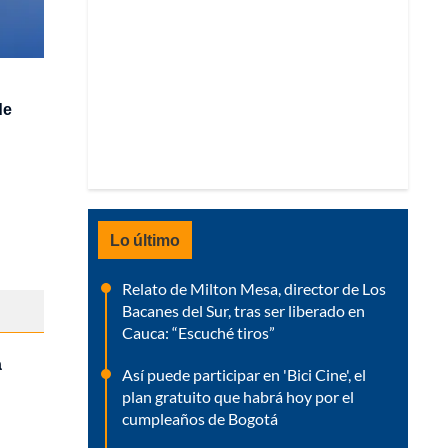
de
Lo último
Relato de Milton Mesa, director de Los
Bacanes del Sur, tras ser liberado en
Cauca: “Escuché tiros”
a
Así puede participar en 'Bici Cine', el
plan gratuito que habrá hoy por el
cumpleaños de Bogotá