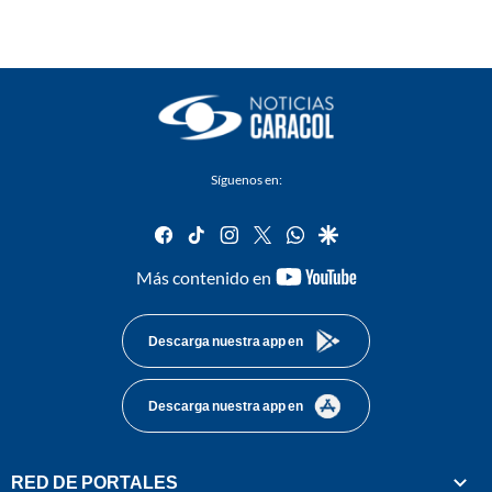
Síguenos en:
facebook
tiktok
instagram
twitter
whatsapp
google
youtube-
Más contenido en
footer
Descarga nuestra app en
Descarga nuestra app en
RED DE PORTALES