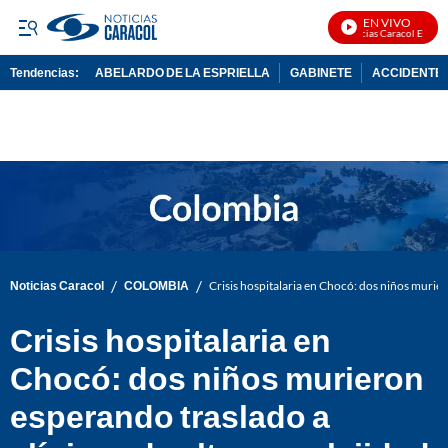
EN VIVO
Noticias Caracol En Vivo
Tendencias:
ABELARDO DE LA ESPRIELLA
GABINETE
ACCIDENTE 
PUBLICIDAD
/
/
Noticias Caracol
COLOMBIA
Crisis hospitalaria en Chocó: dos niños murier
Crisis hospitalaria en
Chocó: dos niños murieron
esperando traslado a