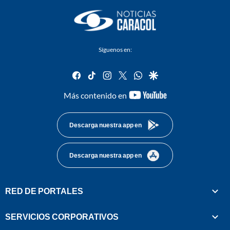
Síguenos en:
facebook
tiktok
instagram
twitter
whatsapp
google
youtube-
Más contenido en
footer
Descarga nuestra app en
Descarga nuestra app en
RED DE PORTALES
SERVICIOS CORPORATIVOS