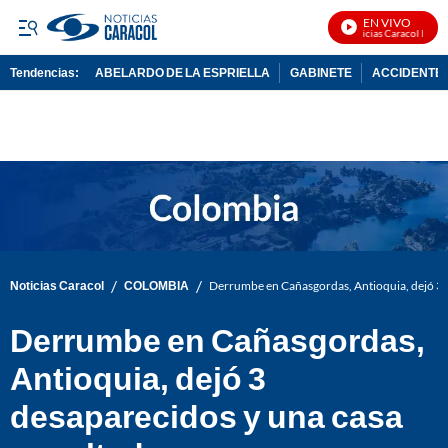
EN VIVO
Noticias Caracol En Viv
Tendencias:
ABELARDO DE LA ESPRIELLA
GABINETE
ACCIDENTE 
PUBLICIDAD
/
/
Noticias Caracol
COLOMBIA
Derrumbe en Cañasgordas, Antioquia, dejó 3 
Derrumbe en Cañasgordas,
Antioquia, dejó 3
desaparecidos y una casa