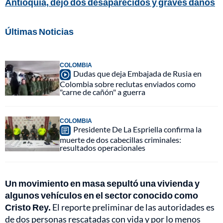
Antioquia, dejó dos desaparecidos y graves daños
Últimas Noticias
COLOMBIA
Dudas que deja Embajada de Rusia en
Colombia sobre reclutas enviados como
"carne de cañón" a guerra
COLOMBIA
Presidente De La Espriella confirma la
muerte de dos cabecillas criminales:
resultados operacionales
Un movimiento en masa sepultó una vivienda y
algunos vehículos en el sector conocido como
Cristo Rey.
El reporte preliminar de las autoridades es
de dos personas rescatadas con vida y por lo menos