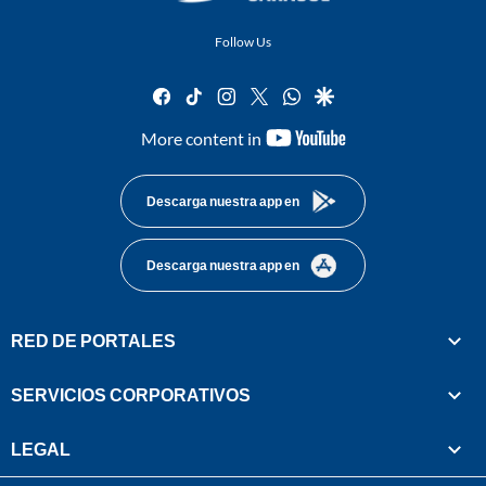
Follow Us
facebook
tiktok
instagram
twitter
whatsapp
google
youtube-
More content in
footer
Descarga nuestra app en
Descarga nuestra app en
RED DE PORTALES
SERVICIOS CORPORATIVOS
LEGAL