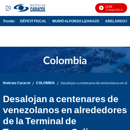
LIVE
Noticias Caracol En Vivo
Trends:
DÉFICIT FISCAL
MURIÓ ALFONSO LIZARAZO
ABELARDO DE
ADVERTISEMENT
/
/
Noticias Caracol
COLOMBIA
Desalojan a centenares de venezolanos en alre
Desalojan a centenares de
venezolanos en alrededores
de la Terminal de