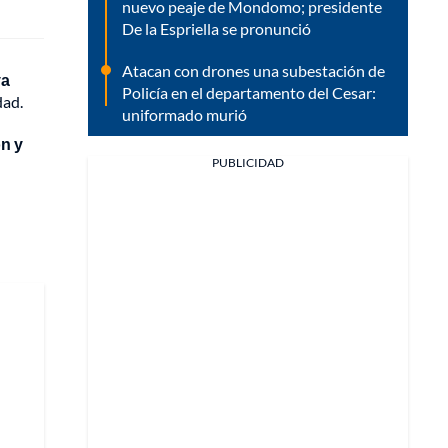
nuevo peaje de Mondomo; presidente
De la Espriella se pronunció
Atacan con drones una subestación de
va
Policía en el departamento del Cesar:
dad.
uniformado murió
ón y
PUBLICIDAD