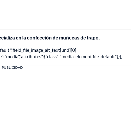
ecializa en la confección de muñecas de trapo.
fault","field_file_image_alt_text[und][0]
pe":"media","attributes":{"class":"media-element file-default"}}]]
PUBLICIDAD