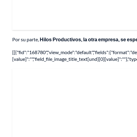
Por su parte,
Hilos Productivos, la otra empresa, se esp
[[{"fid":"168780","view_mode":"default","fields":{"format":"de
[value]":"","field_file_image_title_text[und][0][value]":""},"ty