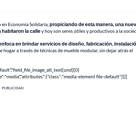
o en Economía Solidaria,
propiciando de esta manera, una nue
 habitaron la calle
y hoy son seres útiles y productivos a la socie
 enfoca en brindar servicios de diseño, fabricación, instalaci
 hogar a través de técnicas de mueble modular, sin dejar atrás el
fault","field_file_image_alt_text[und][0]
pe":"media","attributes":{"class":"media-element file-default"}}]]
PUBLICIDAD