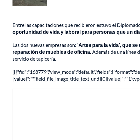
Entre las capacitaciones que recibieron estuvo el Diplomad
oportunidad de vida y laboral para personas que un día
Las dos nuevas empresas son:
‘Artes para la vida’, que se
reparación de muebles de oficina.
Además de una línea de
servicio de tapicería.
[[{"fid":"168779","view_mode":"default","fields":{"format":"de
[value]":"","field_file_image_title_text[und][0][value]":""},"ty