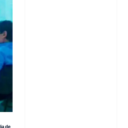
Copiar enlace
Telegram
LinkedIn
lia de