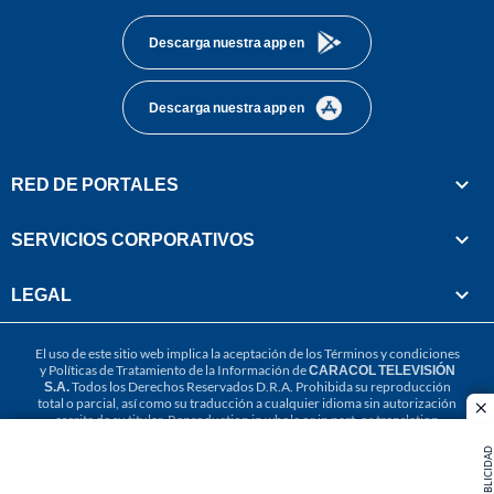
Descarga nuestra app en
Descarga nuestra app en
RED DE PORTALES
SERVICIOS CORPORATIVOS
LEGAL
El uso de este sitio web implica la aceptación de los
Términos y condiciones
y
Políticas de Tratamiento de la Información
de
CARACOL TELEVISIÓN
S.A.
Todos los Derechos Reservados D.R.A. Prohibida su reproducción
total o parcial, así como su traducción a cualquier idioma sin autorización
cl
escrita de su titular. Reproduction in whole or in part, or translation
without written permission is prohibited. All rights reserved 2025.
PUBLICIDAD
MIEMBRO DE: