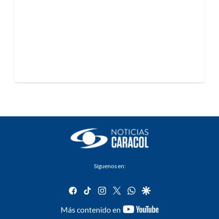
Síguenos en:
facebook
tiktok
instagram
twitter
whatsapp
google
youtube-
Más contenido en
footer