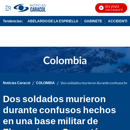
EN VIVO
Noticias Caracol En Vivo
Tendencias:
ABELARDO DE LA ESPRIELLA
GABINETE
ACCIDENTE 
PUBLICIDAD
/
/
Noticias Caracol
COLOMBIA
Dos soldados murieron durante confusos hecho
Dos soldados murieron
durante confusos hechos
en una base militar de