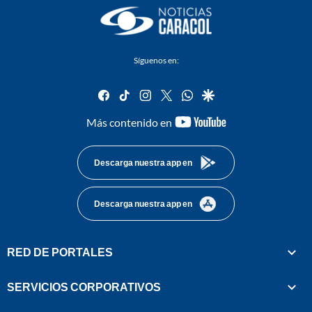
Síguenos en:
facebook
tiktok
instagram
twitter
whatsapp
google
youtube-
Más contenido en
footer
Descarga nuestra app en
Descarga nuestra app en
RED DE PORTALES
SERVICIOS CORPORATIVOS