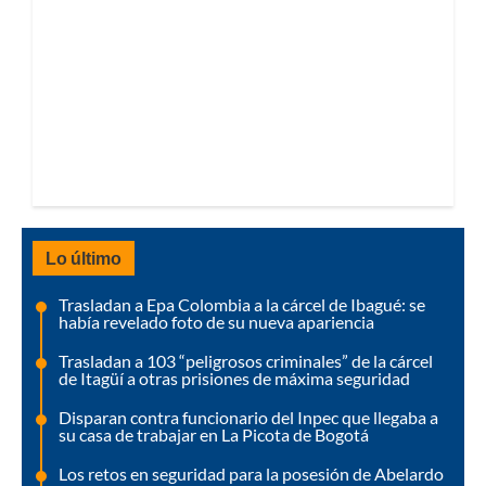
Lo último
Trasladan a Epa Colombia a la cárcel de Ibagué: se
había revelado foto de su nueva apariencia
Trasladan a 103 “peligrosos criminales” de la cárcel
de Itagüí a otras prisiones de máxima seguridad
Disparan contra funcionario del Inpec que llegaba a
su casa de trabajar en La Picota de Bogotá
Los retos en seguridad para la posesión de Abelardo