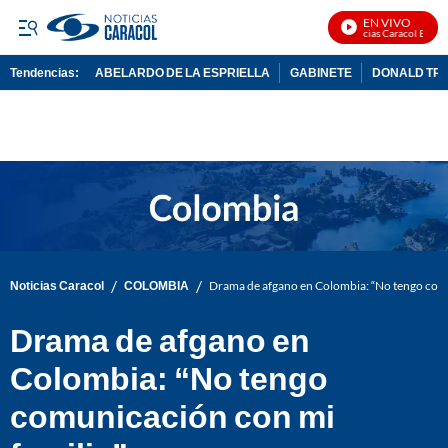
EN VIVO
Noticias Caracol En Vivo
Tendencias:
ABELARDO DE LA ESPRIELLA
GABINETE
DONALD TR
PUBLICIDAD
/
/
Noticias Caracol
COLOMBIA
Drama de afgano en Colombia: “No tengo comu
Drama de afgano en
Colombia: “No tengo
comunicación con mi