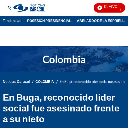
EN VIVO
Noticia
Tendencias:
POSESIÓN PRESIDENCIAL
ABELARDO DE LA ESPRIELLA
PUBLICIDAD
/
/
Noticias Caracol
COLOMBIA
En Buga, reconocido líder social fue asesinado 
En Buga, reconocido líder
social fue asesinado frente
a su nieto