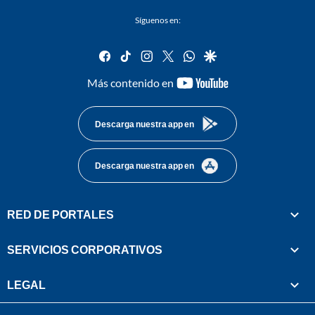
Síguenos en:
facebook
tiktok
instagram
twitter
whatsapp
google
youtube-
Más contenido en
footer
Descarga nuestra app en
Descarga nuestra app en
RED DE PORTALES
SERVICIOS CORPORATIVOS
LEGAL