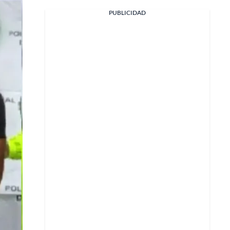
Facebook
PUBLICIDAD
X
Whatsapp
Copiar enlace
Telegram
LinkedIn