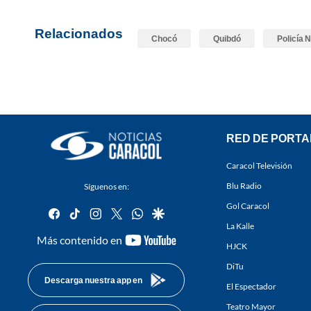
Relacionados
Chocó
Quibdó
Policía 
RED DE PORTA
Caracol Televisión
Blu Radio
Síguenos en:
Gol Caracol
facebook
tiktok
instagram
twitter
whatsapp
google
La Kalle
youtube-
Más contenido en
HJCK
footer
DiTu
Descarga nuestra app en
El Espectador
Teatro Mayor