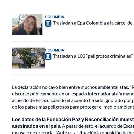
COLOMBIA
Trasladan a Epa Colombia a la cárcel de
COLOMBIA
Trasladan a 103 “peligrosos criminales” 
La declaración no cayó bien entre muchos ambientalistas. "R
discurso públicamente en un espacio internacional afirmando
acuerdo de Escazú cuando el acuerdo ha sido ignorado por p
de los países más peligrosos para proteger el medio ambient
Los datos de la Fundación Paz y Reconciliación muestra
asesinados en el país
. A pesar de esto, el acuerdo de Esc
mensaje de urgencia. "Ante esta situación la oposición ha he