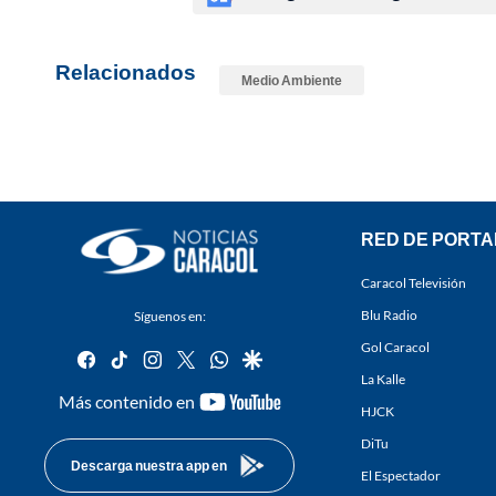
Relacionados
Medio Ambiente
RED DE PORTA
Caracol Televisión
Blu Radio
Síguenos en:
Gol Caracol
facebook
tiktok
instagram
twitter
whatsapp
google
La Kalle
youtube-
Más contenido en
HJCK
footer
DiTu
Descarga nuestra app en
El Espectador