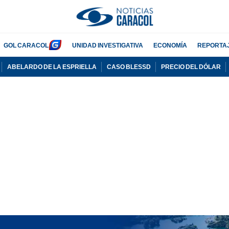
GOL CARACOL
UNIDAD INVESTIGATIVA
ECONOMÍA
REPORTA
ABELARDO DE LA ESPRIELLA
CASO BLESSD
PRECIO DEL DÓLAR
PUBLICIDAD