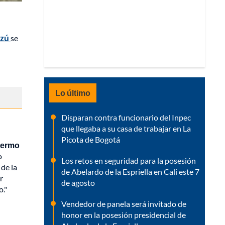
azú
se
Lo último
Disparan contra funcionario del Inpec
que llegaba a su casa de trabajar en La
Picota de Bogotá
llermo
o
Los retos en seguridad para la posesión
 de la
de Abelardo de la Espriella en Cali este 7
r
de agosto
o."
Vendedor de panela será invitado de
honor en la posesión presidencial de