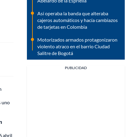
Abelardo de la Espriella
Así operaba la banda que alteraba
cajeros automáticos y hacía cambiazos
de tarjetas en Colombia
Motorizados armados protagonizaron
violento atraco en el barrio Ciudad
Salitre de Bogotá
PUBLICIDAD
n
s uno
n
 abril