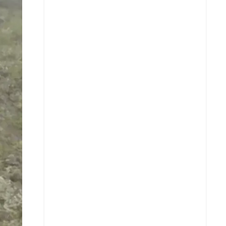
X
Whatsapp
Copiar enlace
Telegram
LinkedIn