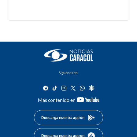
Síguenos en:
facebook
tiktok
instagram
twitter
whatsapp
google
youtube-
Más contenido en
footer
Descarga nuestra app en
Descarga nuestra app en