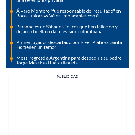
Álvaro Montero "fue responsable del resultado" en
Boca Juniors vs Vélez; implacables con él
Personajes de Sábados Felices que han fallecido y
dejaron huella en la televisión colombiana
Primer jugador descartado por River Plate vs. Santa
Fe; tienen un temor
Messi regresó a Argentina para despedir a su padre
Jorge Messi: así fue su llegada
PUBLICIDAD