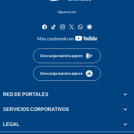
Síguenos en:
facebook
tiktok
instagram
twitter
whatsapp
google
youtube-
Más contenido en
footer
Descarga nuestra app en
Descarga nuestra app en
RED DE PORTALES
SERVICIOS CORPORATIVOS
LEGAL