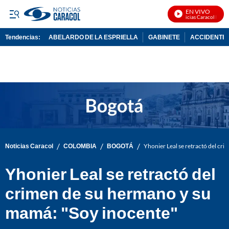
EN VIVO
Noticias Caracol En Viv
Tendencias:
ABELARDO DE LA ESPRIELLA
GABINETE
ACCIDENTE 
PUBLICIDAD
/
/
/
Noticias Caracol
COLOMBIA
BOGOTÁ
Yhonier Leal se retractó del cr
Yhonier Leal se retractó del
crimen de su hermano y su
mamá: "Soy inocente"