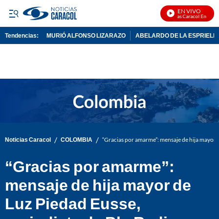
EN VIVO
Noticias Caracol En Vivo
Tendencias:
MURIÓ ALFONSO LIZARAZO
ABELARDO DE LA ESPRIELL
PUBLICIDAD
/
/
Noticias Caracol
COLOMBIA
“Gracias por amarme”: mensaje de hija mayor d
“Gracias por amarme”:
mensaje de hija mayor de
Luz Piedad Eusse,