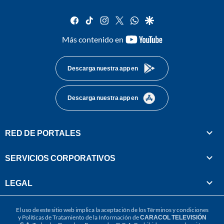
facebook
tiktok
instagram
twitter
whatsapp
google
youtube-
Más contenido en
footer
Descarga nuestra app en
Descarga nuestra app en
RED DE PORTALES
SERVICIOS CORPORATIVOS
LEGAL
El uso de este sitio web implica la aceptación de los
Términos y condiciones
y
Políticas de Tratamiento de la Información
de
CARACOL TELEVISIÓN