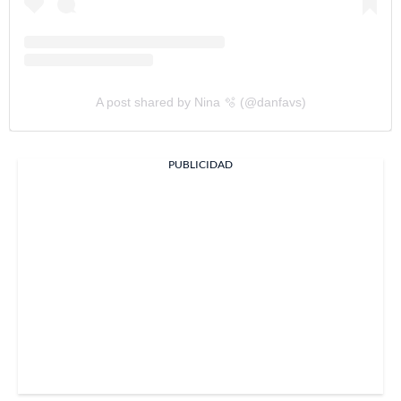
A post shared by Nina 🫧 (@danfavs)
PUBLICIDAD