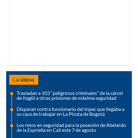
Lo último
Trasladan a 103 “peligrosos criminales” de la cárcel
de Itagüí a otras prisiones de máxima seguridad
Disparan contra funcionario del Inpec que llegaba a
su casa de trabajar en La Picota de Bogotá
Los retos en seguridad para la posesión de Abelardo
de la Espriella en Cali este 7 de agosto