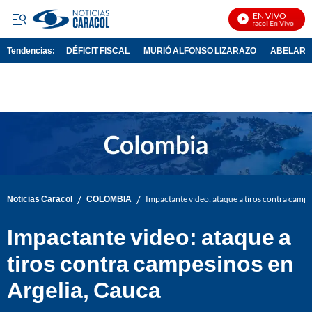
EN VIVO
Noticias Caracol En Vivo
Tendencias:
DÉFICIT FISCAL
MURIÓ ALFONSO LIZARAZO
ABELARDO
PUBLICIDAD
/
/
Noticias Caracol
COLOMBIA
Impactante video: ataque a tiros contra campe
Impactante video: ataque a
tiros contra campesinos en
Argelia, Cauca