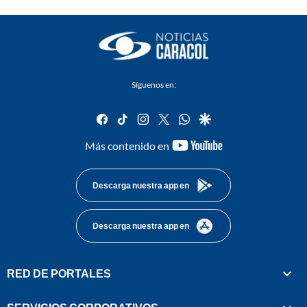
Síguenos en:
facebook
tiktok
instagram
twitter
whatsapp
google
youtube-
Más contenido en
footer
Descarga nuestra app en
Descarga nuestra app en
RED DE PORTALES